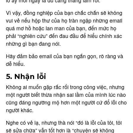
lồ ấy mỗi ngày là đủ căng thẳng lắm rồi.
Vì vậy, đồng nghiệp của bạn chắc chắn sẽ không
vui vẻ nếu hộp thư của họ tràn ngập những email
quá mơ hồ hoặc lan man của bạn, đến mức họ
phải “nghiên cứu” đến đau đầu để hiểu chính xác
những gì bạn đang nói.
Hãy đảm bảo email của bạn ngắn gọn, rõ ràng và
dễ hiểu.
5. Nhận lỗi
Không ai muốn gặp rắc rối trong công việc, nhưng
một người biết thừa nhận sai lầm của mình lúc nào
cũng đáng ngưỡng mộ hơn một người cứ đổ lỗi cho
người khác.
Nghe có vẻ lạ, nhưng thà nói “đó là lỗi của tôi, tôi
sẽ sửa chữa” vẫn tốt hơn là “chuyện sẽ không