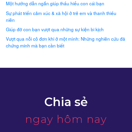
Một hướng dẫn ngắn giúp thấu hiểu con cái bạn
Sự phát triển cảm xúc & xã hội ở trẻ em và thanh thiếu
niên
Giúp đỡ con bạn vượt qua những sự kiện bi kịch
Vượt qua nỗi cô đơn khi ở một mình: Những nghiên cứu đã
chứng minh mà bạn cần biết
Chia sẻ
ngay hôm nay