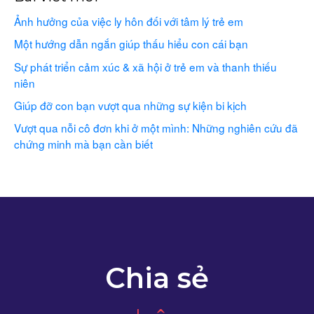
Ảnh hưởng của việc ly hôn đối với tâm lý trẻ em
Một hướng dẫn ngắn giúp thấu hiểu con cái bạn
Sự phát triển cảm xúc & xã hội ở trẻ em và thanh thiếu
niên
Giúp đỡ con bạn vượt qua những sự kiện bi kịch
Vượt qua nỗi cô đơn khi ở một mình: Những nghiên cứu đã
chứng minh mà bạn cần biết
Chia sẻ