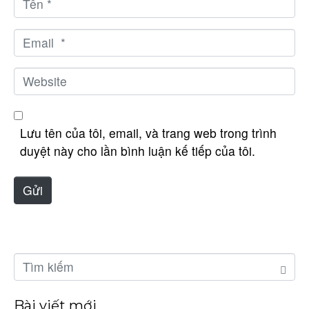
g
ê
*
n
E
*
m
a
W
i
e
l
b
*
s
Lưu tên của tôi, email, và trang web trong trình
i
duyệt này cho lần bình luận kế tiếp của tôi.
t
e
Gửi
Bài viết mới