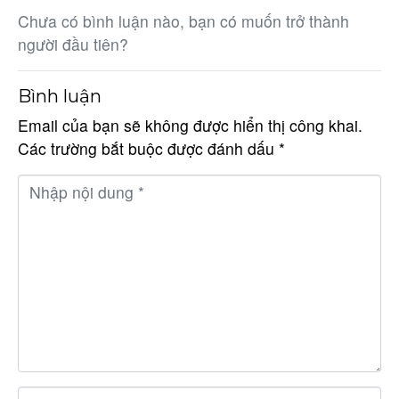
Chưa có bình luận nào, bạn có muốn trở thành
người đầu tiên?
Bình luận
Email của bạn sẽ không được hiển thị công khai.
Các trường bắt buộc được đánh dấu
*
N
h
ậ
p
n
ộ
i
d
u
n
T