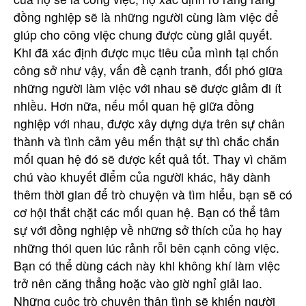
đồng nghiệp sẽ là những người cùng làm việc để
giúp cho công việc chung được cùng giải quyết.
Khi đã xác định được mục tiêu của mình tại chốn
công sở như vậy, vấn đề cạnh tranh, đối phó giữa
những người làm việc với nhau sẽ được giảm đi ít
nhiều. Hơn nữa, nếu mối quan hệ giữa đồng
nghiệp với nhau, được xây dựng dựa trên sự chân
thành và tình cảm yêu mến thật sự thì chắc chắn
mối quan hệ đó sẽ được kết quả tốt. Thay vì chăm
chú vào khuyết điểm của người khác, hãy dành
thêm thời gian để trò chuyện và tìm hiểu, bạn sẽ có
cơ hội thắt chặt các mối quan hệ. Bạn có thể tâm
sự với đồng nghiệp về những sở thích của họ hay
những thói quen lúc rảnh rỗi bên cạnh công việc.
Bạn có thể dùng cách này khi không khí làm việc
Bạn cần được tư vấn thêm?
trở nên căng thẳng hoặc vào giờ nghỉ giải lao.
Hãy liên hệ với chúng tôi.
Những cuộc trò chuyện thân tình sẽ khiến người