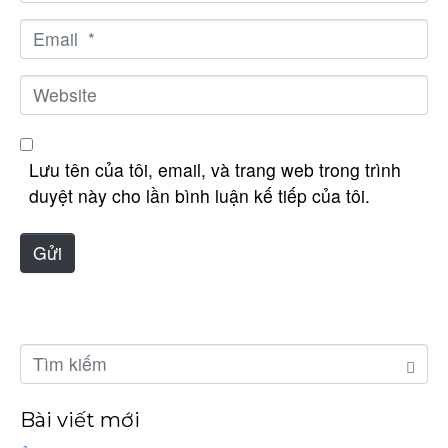
ê
*
n
E
*
m
a
W
i
e
l
b
*
s
Lưu tên của tôi, email, và trang web trong trình
i
duyệt này cho lần bình luận kế tiếp của tôi.
t
e
Gửi
Bài viết mới