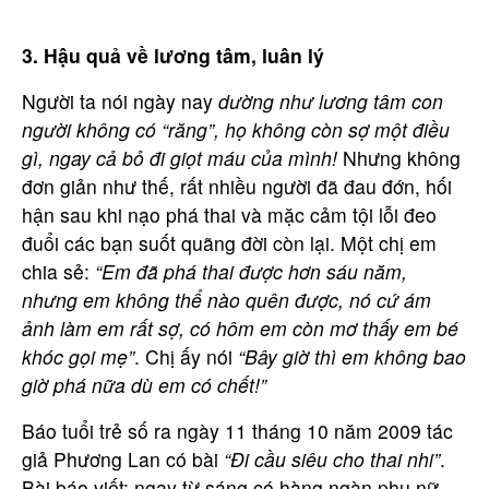
3. Hậu quả về lương tâm, luân lý
Người ta nói ngày nay
dường như lương tâm con
người không có “răng”, họ không còn sợ một điều
gì, ngay cả bỏ đi giọt máu của mình!
Nhưng không
đơn giản như thế, rất nhiều người đã đau đớn, hối
hận sau khi nạo phá thai và mặc cảm tội lỗi đeo
đuổi các bạn suốt quãng đời còn lại. Một chị em
chia sẻ:
“Em đã phá thai được hơn sáu năm,
nhưng em không thể nào quên được, nó cứ ám
ảnh làm em rất sợ, có hôm em còn mơ thấy em bé
khóc gọi mẹ”
. Chị ấy nói
“Bây giờ thì em không bao
giờ phá nữa dù em có chết!”
Bạn cần được tư vấn thêm?
Báo tuổi trẻ số ra ngày 11 tháng 10 năm 2009 tác
Hãy liên hệ với chúng tôi.
giả Phương Lan có bài
“Đi cầu siêu cho thai nhi”
.
Bài báo viết: ngay từ sáng có hàng ngàn phụ nữ