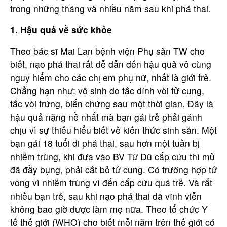
trong những tháng và nhiều năm sau khi phá thai.
1. Hậu quả về sức khỏe
Theo bác sĩ Mai Lan bệnh viện Phụ sản TW cho
biết, nạo phá thai rất dễ dẫn đến hậu quả vô cùng
nguy hiểm cho các chị em phụ nữ, nhất là giới trẻ.
Chẳng hạn như: vô sinh do tắc dính vòi tử cung,
tắc vòi trứng, biến chứng sau một thời gian. Đây là
hậu quả nặng nề nhất mà bạn gái trẻ phải gánh
chịu vì sự thiếu hiểu biết về kiến thức sinh sản. Một
bạn gái 18 tuổi đi phá thai, sau hơn một tuần bị
nhiễm trùng, khi đưa vào BV Từ Dũ cấp cứu thì mủ
đã đầy bụng, phải cắt bỏ tử cung. Có trường hợp tử
vong vì nhiễm trùng vì đến cấp cứu quá trễ. Và rất
nhiều bạn trẻ, sau khi nạo phá thai đã vĩnh viễn
không bao giờ được làm mẹ nữa. Theo tổ chức Y
tế thế giới (WHO) cho biết mỗi năm trên thế giới có