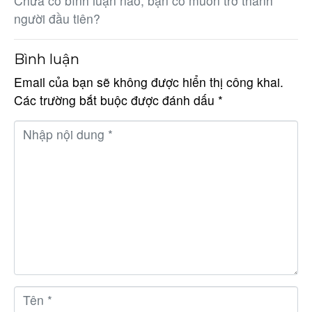
Chưa có bình luận nào, bạn có muốn trở thành
người đầu tiên?
Bình luận
Email của bạn sẽ không được hiển thị công khai.
Các trường bắt buộc được đánh dấu
*
N
h
ậ
p
n
ộ
i
d
u
n
T
g