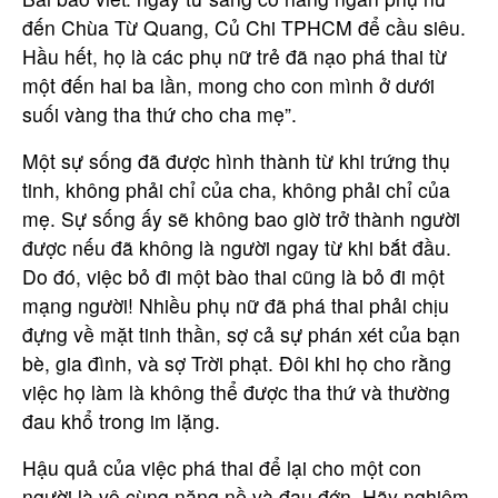
Họ tên
đến Chùa Từ Quang, Củ Chi TPHCM để cầu siêu.
Hầu hết, họ là các phụ nữ trẻ đã nạo phá thai từ
một đến hai ba lần, mong cho con mình ở dưới
Email
suối vàng tha thứ cho cha mẹ”.
Một sự sống đã được hình thành từ khi trứng thụ
tinh, không phải chỉ của cha, không phải chỉ của
Nội dung
mẹ. Sự sống ấy sẽ không bao giờ trở thành người
được nếu đã không là người ngay từ khi bắt đầu.
Do đó, việc bỏ đi một bào thai cũng là bỏ đi một
mạng người! Nhiều phụ nữ đã phá thai phải chịu
đựng về mặt tinh thần, sợ cả sự phán xét của bạn
Gửi
bè, gia đình, và sợ Trời phạt. Đôi khi họ cho rằng
việc họ làm là không thể được tha thứ và thường
đau khổ trong im lặng.
Hậu quả của việc phá thai để lại cho một con
người là vô cùng nặng nề và đau đớn. Hãy nghiêm