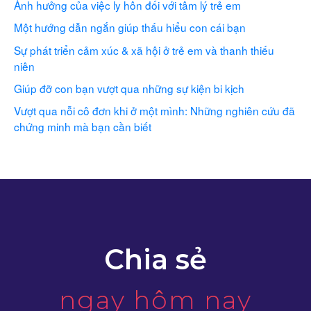
Ảnh hưởng của việc ly hôn đối với tâm lý trẻ em
Một hướng dẫn ngắn giúp thấu hiểu con cái bạn
Sự phát triển cảm xúc & xã hội ở trẻ em và thanh thiếu
niên
Giúp đỡ con bạn vượt qua những sự kiện bi kịch
Vượt qua nỗi cô đơn khi ở một mình: Những nghiên cứu đã
chứng minh mà bạn cần biết
Chia sẻ
ngay hôm nay