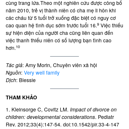
cùng trang lứa.Theo một nghiên cứu được công bố
năm 2010, trẻ vị thành niên có cha mẹ li hôn khi
các cháu từ 5 tuổi trở xuống đặc biệt có nguy cơ
9
cao quan hệ tình dục sớm trước tuổi 16.
Việc thiếu
sự hiện diện của người cha cũng liên quan đến
việc thanh thiếu niên có số lượng bạn tình cao
10
hơn.
Tác giả
: Amy Morin, Chuyên viên xã hội
Nguồn
:
Very well family
Dịch
: Blessie
THAM KHẢO
1. Kleinsorge C, Covitz LM.
Impact of divorce on
children: developmental considerations
. Pediatr
Rev. 2012;33(4):147-54. doi:10.1542/pir.33-4-147