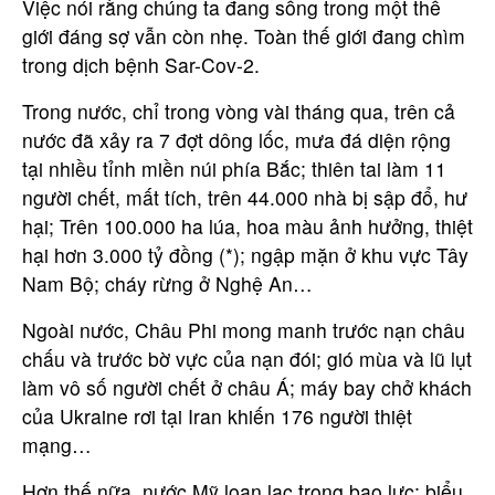
Việc nói rằng chúng ta đang sống trong một thế
giới đáng sợ vẫn còn nhẹ. Toàn thế giới đang chìm
trong dịch bệnh Sar-Cov-2.
Trong nước, chỉ trong vòng vài tháng qua, trên cả
nước đã xảy ra 7 đợt dông lốc, mưa đá diện rộng
tại nhiều tỉnh miền núi phía Bắc; thiên tai làm 11
người chết, mất tích, trên 44.000 nhà bị sập đổ, hư
hại; Trên 100.000 ha lúa, hoa màu ảnh hưởng, thiệt
hại hơn 3.000 tỷ đồng (*); ngập mặn ở khu vực Tây
Nam Bộ; cháy rừng ở Nghệ An…
Ngoài nước, Châu Phi mong manh trước nạn châu
chấu và trước bờ vực của nạn đói; gió mùa và lũ lụt
làm vô số người chết ở châu Á; máy bay chở khách
của Ukraine rơi tại Iran khiến 176 người thiệt
mạng…
Hơn thế nữa, nước Mỹ loạn lạc trong bạo lực; biểu