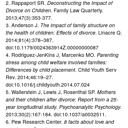
2. Rappaport SR.
Deconstructing the Impact of
Divorce on Children
. Family Law Quarterly.
2013;47(3):353-377.
3. Anderson J.
The impact of family structure on
the health of children: Effects of divorce
. Linacre Q.
2014;81(4):378–387.
doi:10.1179/0024363914Z.00000000087
4. Rodriguez-JenKins J, Marcenko MO.
Parenting
stress among child welfare involved families:
Differences by child placement
. Child Youth Serv
Rev. 2014;46:19–27.
doi:10.1016/j.childyouth.2014.07.024
5. Wallerstein J, Lewis J, Rosenthal SP.
Mothers
and their children after divorce: Report from a 25-
year longitudinal study. Psychoanalytic Psychology.
2013;30(2):167-184. doi:10.1037/a0032511.
6. Pew Research Center.
8 facts about love and