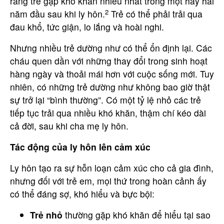
rằng trẻ gặp khó khăn nhiều nhất trong một hay hai
2
năm đầu sau khi ly hôn.
Trẻ có thể phải trải qua
đau khổ, tức giận, lo lắng và hoài nghi.
Nhưng nhiều trẻ dường như có thể ổn định lại. Các
cháu quen dần với những thay đổi trong sinh hoạt
hàng ngày và thoải mái hơn với cuộc sống mới. Tuy
nhiên, có những trẻ dường như không bao giờ thật
sự trở lại “bình thường”. Có một tỷ lệ nhỏ các trẻ
tiếp tục trải qua nhiều khó khăn, thậm chí kéo dài
cả đời, sau khi cha mẹ ly hôn.
Tác động của ly hôn lên cảm xúc
Ly hôn tạo ra sự hỗn loạn cảm xúc cho cả gia đình,
nhưng đối với trẻ em, mọi thứ trong hoàn cảnh ấy
có thể đáng sợ, khó hiểu và bực bội:
Trẻ nhỏ
thường gặp khó khăn để hiểu tại sao