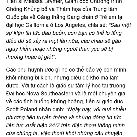
Tiến sĩ Melissa Brymer, Giám đốc Chương trình
Chống Khủng bố và Thảm họa của Trung tâm
Quốc gia về Căng thẳng Sang chấn ở Trẻ em tại
đại học California ở Los Angeles, chia sẻ:
“Sau một
sự kiện tin tức đau buồn, con bạn có thể lo lắng
điều đó sẽ xảy ra một lần nữa, các cháu sẽ gặp
nguy hiểm hoặc những người thân yêu sẽ bị
thương hoặc bị giết”.
Các phụ huynh ước gì họ có thể bảo vệ con mình
khỏi những bi kịch, nhưng điều đó khó mà làm
được. Với tư cách là giáo sư tâm lý học tại trường
Đại học Nova Southeastern và là một chuyên gia
về các tình huống khủng hoảng, tiến sĩ giáo dục
Scott Poland nhận định:
“Ngày nay, với quá nhiều
phương tiện truyền thông và những dòng tin tức
liên tục xuất hiện 24/7 trên điện thoại thông minh
của chúng ta, việc thoát khỏi những câu chuyện