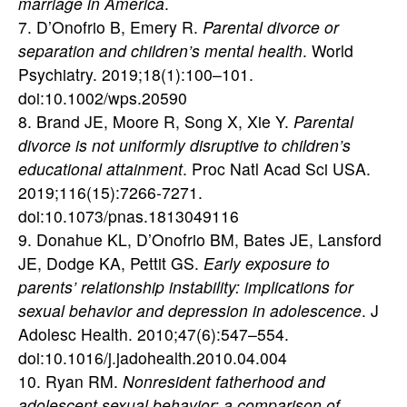
marriage in America
.
7. D’Onofrio B, Emery R.
Parental divorce or
separation and children’s mental health
. World
Psychiatry. 2019;18(1):100–101.
doi:10.1002/wps.20590
8. Brand JE, Moore R, Song X, Xie Y.
Parental
divorce is not uniformly disruptive to children’s
educational attainment
. Proc Natl Acad Sci USA.
2019;116(15):7266-7271.
doi:10.1073/pnas.1813049116
9. Donahue KL, D’Onofrio BM, Bates JE, Lansford
JE, Dodge KA, Pettit GS.
Early exposure to
parents’ relationship instability: implications for
sexual behavior and depression in adolescence
. J
Adolesc Health. 2010;47(6):547–554.
doi:10.1016/j.jadohealth.2010.04.004
10. Ryan RM.
Nonresident fatherhood and
adolescent sexual behavior: a comparison of