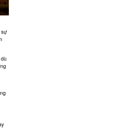
 sự
n
 dù
ững
ững
ay