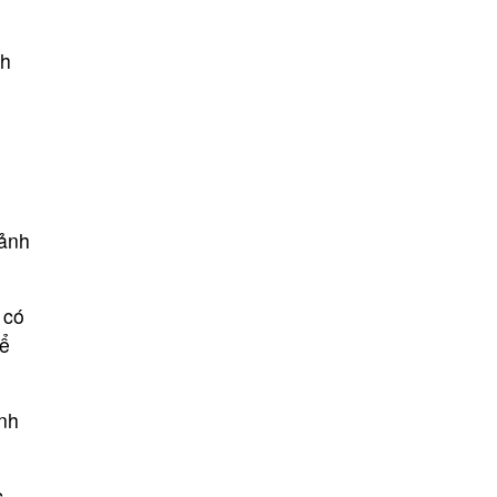
nh
cảnh
 có
hể
ình
c