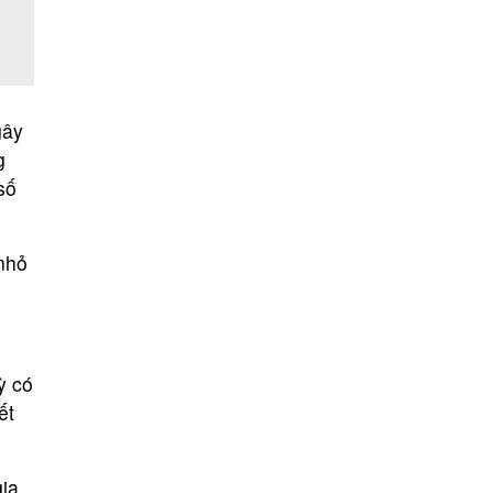
gây
g
số
 nhỏ
ỳ có
ết
gia