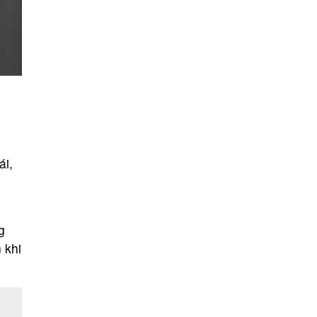
ái,
g
 khi