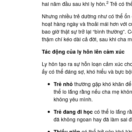
2
hai năm đầu sau khi ly hôn.
Trẻ có thể
Nhưng nhiều trẻ dường như có thể ổn đ
hoạt hàng ngày và thoải mái hơn với 
bao giờ thật sự trở lại “bình thường”. C
thậm chí kéo dài cả đời, sau khi cha m
Tác động của ly hôn lên cảm xúc
Ly hôn tạo ra sự hỗn loạn cảm xúc cho
ấy có thể đáng sợ, khó hiểu và bực bội
Trẻ nhỏ
thường gặp khó khăn để h
thể lo lắng rằng nếu cha mẹ khô
không yêu mình.
Trẻ đang đi học
có thể lo lắng r
đã không ngoan hay đã làm sai đi
Thiếu niên
có thể trở nên khá tức