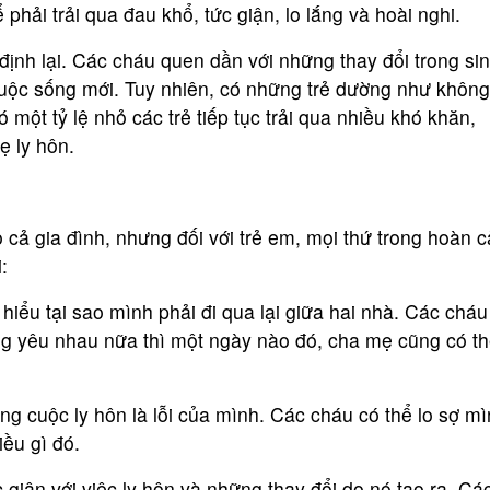
 phải trải qua đau khổ, tức giận, lo lắng và hoài nghi.
ịnh lại. Các cháu quen dần với những thay đổi trong si
cuộc sống mới. Tuy nhiên, có những trẻ dường như không
ó một tỷ lệ nhỏ các trẻ tiếp tục trải qua nhiều khó khăn,
ẹ ly hôn.
 cả gia đình, nhưng đối với trẻ em, mọi thứ trong hoàn 
:
iểu tại sao mình phải đi qua lại giữa hai nhà. Các cháu
ng yêu nhau nữa thì một ngày nào đó, cha mẹ cũng có t
ằng cuộc ly hôn là lỗi của mình. Các cháu có thể lo sợ m
ều gì đó.
 giận với việc ly hôn và những thay đổi do nó tạo ra. Cá