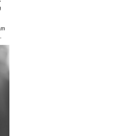
g
cảm
.