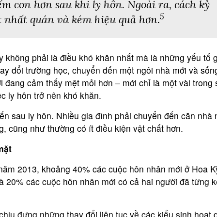
ếm con hơn sau khi ly hôn. Ngoài ra, cách kỷ
5
ít nhất quán và kém hiệu quả hơn.
tay không phải là điều khó khăn nhất mà là những yếu tố 
ay đổi trường học, chuyển đến một ngôi nhà mới và sốn
i đang cảm thấy mệt mỏi hơn – mới chỉ là một vài trong 
c ly hôn trở nên khó khăn.
iến sau ly hôn. Nhiều gia đình phải chuyển đến căn nhà
, cũng như thường có ít điều kiện vật chất hơn.
mặt
 năm 2013, khoảng 40% các cuộc hôn nhân mới ở Hoa K
và 20% ​​các cuộc hôn nhân mới có cả hai người đã từng k
chịu đựng những thay đổi liên tục về các kiểu sinh hoạt 