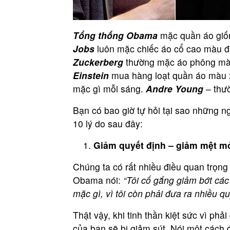
Tổng thống Obama
mặc quần áo giố
Jobs
luôn mặc chiếc áo cổ cao màu đe
Zuckerberg
thường mặc áo phông màu
Einstein
mua hàng loạt quần áo màu x
mặc gì mỗi sáng.
Andre Young
– thư
Bạn có bao giờ tự hỏi tại sao những 
10 lý do sau đây:
Giảm quyết định – giảm mệt mỏ
Chúng ta có rất nhiều điều quan trọn
Obama nói:
“Tôi cố gắng giảm bớt các
mặc gì, vì tôi còn phải đưa ra nhiều q
Thật vậy, khi tinh thần kiệt sức vì ph
của bạn sẽ bị giảm sút. Nói một cách