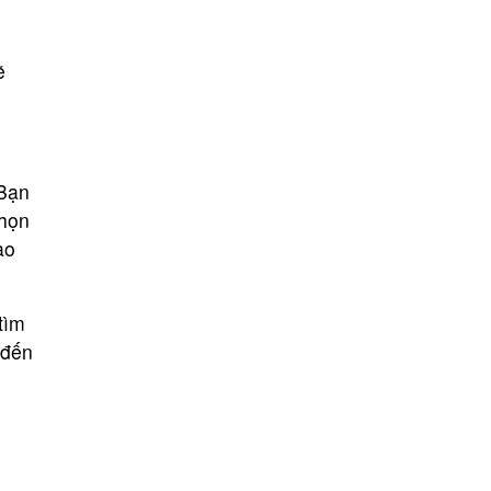
ẽ
 Bạn
chọn
ào
tìm
 đến