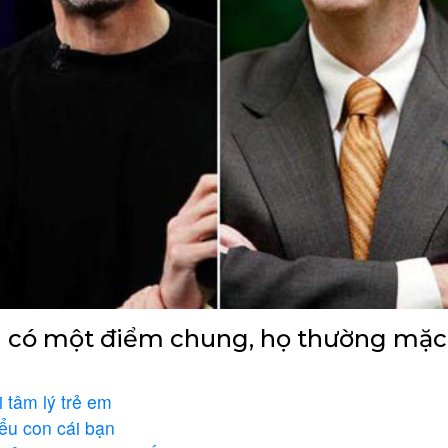
 có một điểm chung, họ thường mặc
 tâm lý trẻ em
ểu con cái bạn