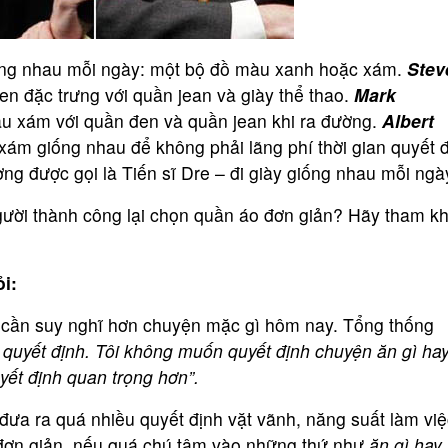
ng nhau mỗi ngày: một bộ đồ màu xanh hoặc xám.
Stev
n đặc trưng với quần jean và giày thể thao.
Mark
 xám với quần đen và quần jean khi ra đường.
Albert
ám giống nhau để không phải lãng phí thời gian quyết 
ờng được gọi là Tiến sĩ Dre – đi giày giống nhau mỗi ngà
người thành công lại chọn quần áo đơn giản? Hãy tham k
i:
g cần suy nghĩ hơn chuyện mặc gì hôm nay. Tổng thống
 quyết định. Tôi không muốn quyết định chuyện ăn gì ha
uyết định quan trọng hơn”.
ải đưa ra quá nhiều quyết định vặt vãnh, năng suất làm vi
 đơn giản, nếu quá chú tâm vào những thứ như
ăn gì hay