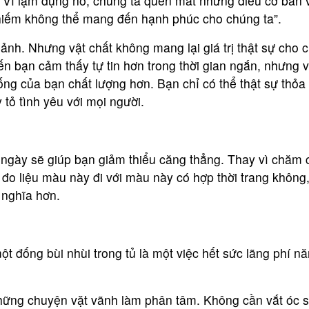
g. Vì lạm dụng nó, chúng ta quên mất những điều cơ bản 
hiếm không thể mang đến hạnh phúc cho chúng ta”.
 ảnh. Nhưng vật chất không mang lại giá trị thật sự cho 
ến bạn cảm thấy tự tin hơn trong thời gian ngắn, nhưng 
ống của bạn chất lượng hơn. Bạn chỉ có thể thật sự thỏa
 tỏ tình yêu với mọi người.
 ngày sẽ giúp bạn giảm thiểu căng thẳng. Thay vì chăm 
đo liệu màu này đi với màu này có hợp thời trang không
 nghĩa hơn.
t đống bùi nhùi trong tủ là một việc hết sức lãng phí n
những chuyện vặt vãnh làm phân tâm. Không cần vắt óc 