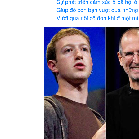
Sự phát triển cảm xúc & xã hội ở 
Giúp đỡ con bạn vượt qua những s
Vượt qua nỗi cô đơn khi ở một m