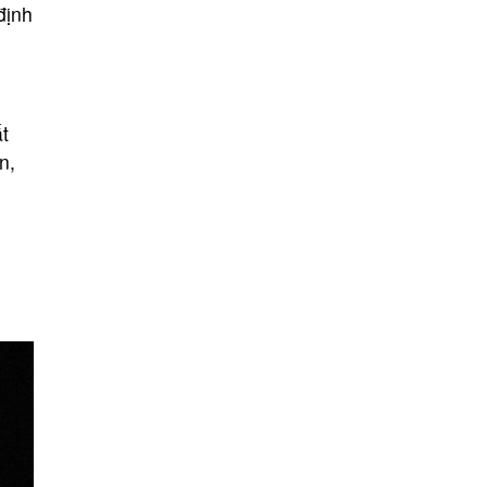
định
t
n,