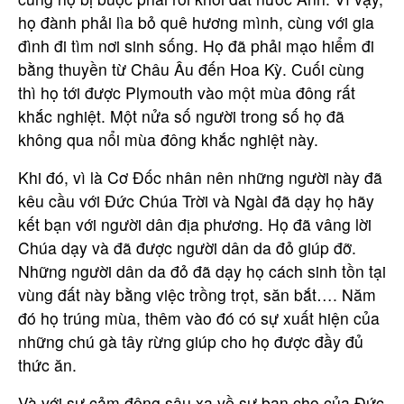
họ đành phải lìa bỏ quê hương mình, cùng với gia
đình đi tìm nơi sinh sống. Họ đã phải mạo hiểm đi
bằng thuyền từ Châu Âu đến Hoa Kỳ. Cuối cùng
thì họ tới được Plymouth vào một mùa đông rất
khắc nghiệt. Một nửa số người trong số họ đã
không qua nổi mùa đông khắc nghiệt này.
Khi đó, vì là Cơ Đốc nhân nên những người này đã
kêu cầu với Đức Chúa Trời và Ngài đã dạy họ hãy
kết bạn với người dân địa phương. Họ đã vâng lời
Chúa dạy và đã được người dân da đỏ giúp đỡ.
Những người dân da đỏ đã dạy họ cách sinh tồn tại
vùng đất này bằng việc trồng trọt, săn bắt…. Năm
đó họ trúng mùa, thêm vào đó có sự xuất hiện của
những chú gà tây rừng giúp cho họ được đầy đủ
thức ăn.
Và với sự cảm động sâu xa về sự ban cho của Đức