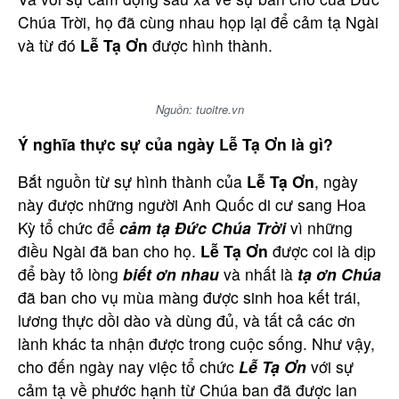
Chúa Trời, họ đã cùng nhau họp lại để cảm tạ Ngài
và từ đó
Lễ Tạ Ơn
được hình thành.
Nguồn: tuoitre.vn
Ý nghĩa thực sự của ngày Lễ Tạ Ơn là gì?
Bắt nguồn từ sự hình thành của
Lễ Tạ Ơn
, ngày
này được những người Anh Quốc di cư sang Hoa
Kỳ tổ chức để
cảm tạ Đức Chúa Trời
vì những
điều Ngài đã ban cho họ.
Lễ Tạ Ơn
được coi là dịp
để bày tỏ lòng
biết ơn nhau
và nhất là
tạ ơn Chúa
đã ban cho vụ mùa màng được sinh hoa kết trái,
lương thực dồi dào và dùng đủ, và tất cả các ơn
lành khác ta nhận được trong cuộc sống. Như vậy,
cho đến ngày nay việc tổ chức
Lễ Tạ Ơn
với sự
cảm tạ về phước hạnh từ Chúa ban đã được lan