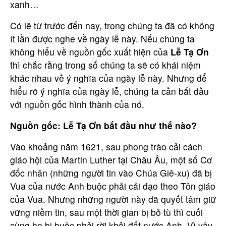
xanh…
Có lẽ từ trước đến nay, trong chúng ta đã có không
ít lần được nghe về ngày lễ này. Nếu chúng ta
không hiểu về nguồn gốc xuất hiện của
Lễ Tạ Ơn
thì chắc rằng trong số chúng ta sẽ có khái niệm
khác nhau về ý nghĩa của ngày lễ này. Nhưng để
hiểu rõ ý nghĩa của ngày lễ, chúng ta cần bắt đầu
với nguồn gốc hình thành của nó.
Nguồn gốc: Lễ Tạ Ơn bắt đầu như thế nào?
Vào khoảng năm 1621, sau phong trào cải cách
giáo hội của Martin Luther tại Châu Âu, một số Cơ
đốc nhân (những người tin vào Chúa Giê-xu) đã bị
Vua của nước Anh buộc phải cải đạo theo Tôn giáo
của Vua. Nhưng những người này đã quyết tâm giữ
vững niềm tin, sau một thời gian bị bỏ tù thì cuối
cùng họ bị buộc phải rời khỏi đất nước Anh. Vì vậy,