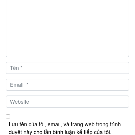
h
ậ
p
n
ộ
i
d
u
n
T
g
ê
*
n
E
*
m
a
W
i
e
l
b
*
s
Lưu tên của tôi, email, và trang web trong trình
i
duyệt này cho lần bình luận kế tiếp của tôi.