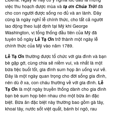
việc thu hoạch được mùa và
tạ ơn Chúa Trời
đã
cho con người được sống no đủ và an lành. Đây
cũng là ngày nghỉ lễ chính thức, cho tất cả người
lao động theo luật định tại Mỹ khi George
Washington, vị tổng thống đầu tiên của Mỹ đã
tuyên bố ngày
Lễ Tạ Ơn
trở thành một ngày lễ
chính thức của Mỹ vào năm 1789.
Lễ Tạ Ơn
thường được tổ chức với gia đình và bạn
bè gặp gỡ, cùng chia sẻ niềm vui, và nhất là một
bữa tiệc buổi tối, gia đình sum họp ăn uống vui vẻ.
Đây là một ngày quan trọng cho đời sống gia đình,
nên dù ở xa, con cháu thường về với gia đình.
Lễ
Tạ Ơn
là một ngày truyền thống dành cho gia đình
bạn bè sum họp bên nhau cho một bữa ăn đặc
biệt. Bữa ăn đặc biệt này thường bao gồm gà tây,
khoai tây, nước sốt việt quất, bánh bí ngô, rau