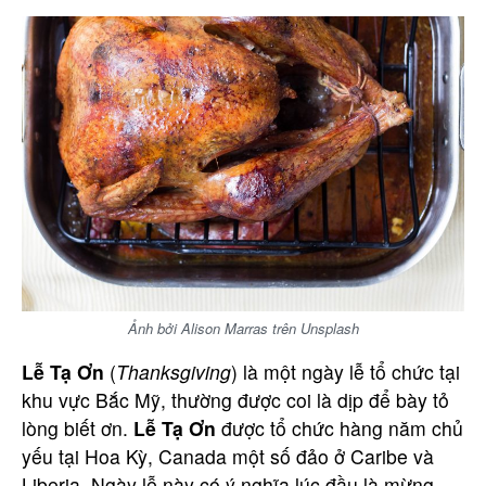
Ảnh bởi Alison Marras trên Unsplash
Lễ Tạ Ơn
(
Thanksgiving
) là một ngày lễ tổ chức tại
khu vực Bắc Mỹ, thường được coi là dịp để bày tỏ
lòng biết ơn.
Lễ Tạ Ơn
được tổ chức hàng năm chủ
yếu tại Hoa Kỳ, Canada một số đảo ở Caribe và
Liberia. Ngày lễ này có ý nghĩa lúc đầu là mừng