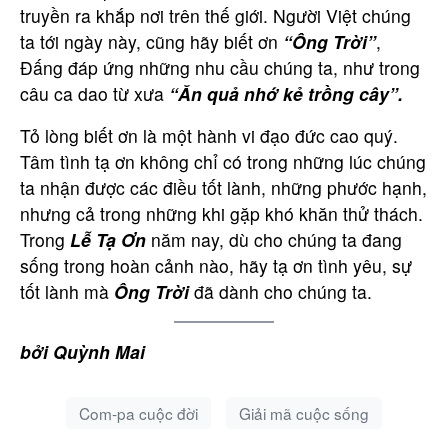
truyền ra khắp nơi trên thế giới. Người Việt chúng
ta tới ngày này, cũng hãy biết ơn
“Ông Trời”
,
Bạn cần được tư vấn thêm?
Đấng đáp ứng những nhu cầu chúng ta, như trong
Hãy liên hệ với chúng tôi.
câu ca dao từ xưa
“Ăn quả nhớ kẻ trồng cây”.
Tỏ lòng biết ơn là một hành vi đạo đức cao quý.
Họ tên
Tâm tình tạ ơn không chỉ có trong những lúc chúng
ta nhận được các điều tốt lành, những phước hạnh,
nhưng cả trong những khi gặp khó khăn thử thách.
Email
Trong
Lễ Tạ Ơn
năm nay, dù cho chúng ta đang
sống trong hoàn cảnh nào, hãy tạ ơn tình yêu, sự
tốt lành mà
Ông Trời
đã dành cho chúng ta.
Nội dung
bởi Quỳnh Mai
Com-pa cuộc đời
Giải mã cuộc sống
Gửi