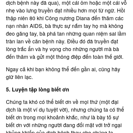
dịch bệnh này đã qua), một cái ôm hoặc một cái vỗ
nhẹ vào lưng truyền đạt nhiều hơn mọi từ ngữ. Hồi
thập niên 80 khi Công nương Diana đến thăm các
nạn nhân AIDS, bà thực sự nắm tay họ mà không
đeo găng tay, bà phá tan những quan niệm sai lầm
tràn lan về căn bệnh này. Điều đó đã truyền đạt
lòng trắc ẩn và hy vọng cho những người mà bà
đến thăm và gửi một thông điệp đến toàn thế giới.
Ngay cả khi bạn không thể đến gần ai, cũng hãy
giữ liên lạc.
5. Luyện tập lòng biết ơn
Chúng ta khó có thể biết ơn về mọi thứ (một đại
dịch là một ví dụ tuyệt vời), nhưng chúng ta có thể
biết ơn trong mọi khoảnh khắc, như là bày tỏ sự
biết ơn với những người đang đối mặt với trở ngại
khủng khiếp của dịch bệnh thay cho chúng ta.