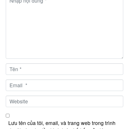
h
ậ
p
n
ộ
i
d
u
n
T
g
ê
*
n
E
*
m
a
W
i
e
l
b
*
s
Lưu tên của tôi, email, và trang web trong trình
i