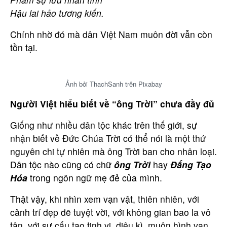
Hậu lai hảo tương kiến.
Chính nhờ đó mà dân Việt Nam muôn đời vẫn còn
tồn tại.
Ảnh bởi ThachSanh trên Pixabay
N
gười Việt hiểu biết về “ông Trời” chưa đầy đủ
Giống như nhiều dân tộc khác trên thế giới, sự
nhận biết về Đức Chúa Trời có thể nói là một thứ
nguyên chi tự nhiên mà ông Trời ban cho nhân loại.
Dân tộc nào cũng có chữ
ông Trời
hay
Đấng Tạo
Hóa
trong ngôn ngữ mẹ đẻ của mình.
Thật vậy, khi nhìn xem vạn vật, thiên nhiên, với
cảnh trí đẹp đẽ tuyệt vời, với không gian bao la vô
Bạn cần được tư vấn thêm?
tận, với sự cấu tạo tinh vi, diệu kì, muôn hình vạn