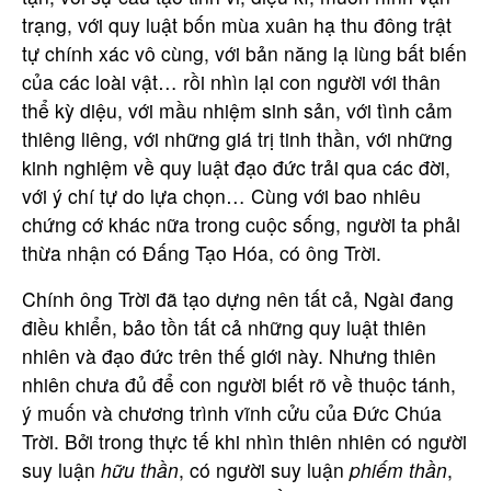
Hãy liên hệ với chúng tôi.
trạng, với quy luật bốn mùa xuân hạ thu đông trật
tự chính xác vô cùng, với bản năng lạ lùng bất biến
Họ tên
của các loài vật… rồi nhìn lại con người với thân
thể kỳ diệu, với mầu nhiệm sinh sản, với tình cảm
thiêng liêng, với những giá trị tinh thần, với những
Email
kinh nghiệm về quy luật đạo đức trải qua các đời,
với ý chí tự do lựa chọn… Cùng với bao nhiêu
chứng cớ khác nữa trong cuộc sống, người ta phải
Nội dung
thừa nhận có Đấng Tạo Hóa, có ông Trời.
Chính ông Trời đã tạo dựng nên tất cả, Ngài đang
điều khiển, bảo tồn tất cả những quy luật thiên
nhiên và đạo đức trên thế giới này. Nhưng thiên
nhiên chưa đủ để con người biết rõ về thuộc tánh,
Gửi
ý muốn và chương trình vĩnh cửu của Đức Chúa
Trời. Bởi trong thực tế khi nhìn thiên nhiên có người
suy luận
hữu thần
, có người suy luận
phiếm thần
,