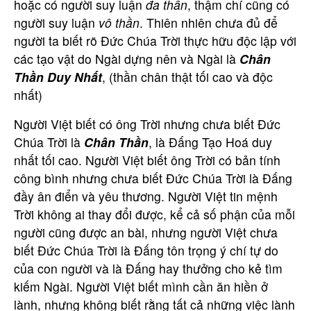
hoặc có người suy luận
đa thần
, thậm chí cũng có
người suy luận
vô thần
. Thiên nhiên chưa đủ để
người ta biết rõ Đức Chúa Trời thực hữu độc lập với
các tạo vật do Ngài dựng nên và Ngài là
Chân
Thần Duy Nhất
, (thần chân thật tối cao và độc
nhất)
Người Việt biết có ông Trời nhưng chưa biết Đức
Chúa Trời là
Chân Thần
, là Đấng Tạo Hoá duy
nhất tối cao. Người Việt biết ông Trời có bản tính
công bình nhưng chưa biết Đức Chúa Trời là Đấng
đầy ân điển và yêu thương. Người Việt tin mệnh
Trời không ai thay đổi được, kể cả số phận của mỗi
người cũng được an bài, nhưng người Việt chưa
biết Đức Chúa Trời là Đấng tôn trọng ý chí tự do
của con người và là Đấng hay thưởng cho kẻ tìm
kiếm Ngài. Người Việt biết mình cần ăn hiền ở
lành, nhưng không biết rằng tất cả những việc lành