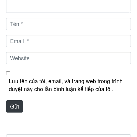
d
u
n
T
g
ê
*
n
E
*
m
a
W
i
e
l
b
*
s
Lưu tên của tôi, email, và trang web trong trình
i
duyệt này cho lần bình luận kế tiếp của tôi.
t
e
Gửi