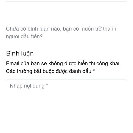
Chưa có bình luận nào, bạn có muốn trở thành
người đầu tiên?
Bình luận
Email của bạn sẽ không được hiển thị công khai.
Các trường bắt buộc được đánh dấu
*
N
h
ậ
p
n
ộ
i